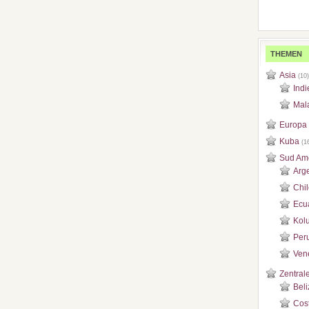
THEMEN
Asia
(10)
Indi
Mal
Europa
Kuba
(1
Sud Am
Arg
Chi
Ecu
Kol
Per
Ven
Zentral
Beli
Cos