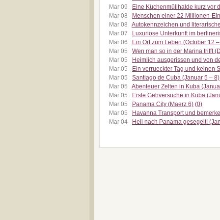
Mar 09
Eine Küchenmüllhalde kurz vor 
Mar 08
Menschen einer 22 Millionen-Ein
Mar 08
Autokennzeichen und literarisc
Mar 07
Luxuriöse Unterkunft im berliner
Mar 06
Ein Ort zum Leben (October 12 –
Mar 05
Wen man so in der Marina trifft 
Mar 05
Heimlich ausgerissen und von de
Mar 05
Ein verrueckter Tag und keinen Sc
Mar 05
Santiago de Cuba (Januar 5 – 8)
Mar 05
Abenteuer Zelten in Kuba (Janua
Mar 05
Erste Gehversuche in Kuba (Janu
Mar 05
Panama City (Maerz 6)
(0)
Mar 05
Havanna Transport und bemerken
Mar 04
Heil nach Panama gesegelt! (Jan