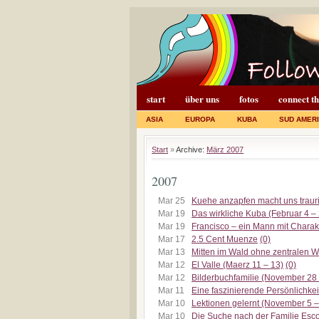
start
über uns
fotos
connect t
ASIA
EUROPA
KUBA
SUD AMER
Start
»
Archive:
März 2007
2007
Mar 25
Kuehe anzapfen macht uns traur
Mar 19
Das wirkliche Kuba (Februar 4 –
Mar 19
Francisco – ein Mann mit Charak
Mar 17
2.5 Cent Muenze
(0)
Mar 13
Mitten im Wald ohne zentralen 
Mar 12
El Valle (Maerz 11 – 13)
(0)
Mar 12
Bilderbuchfamilie (November 28
Mar 11
Eine faszinierende Persönlichke
Mar 10
Lektionen gelernt (November 5 –
Mar 10
Die Suche nach der Familie Esc