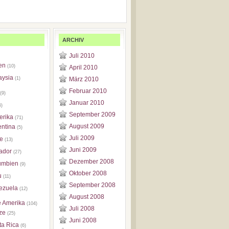
ARCHIV
Juli 2010
en
(10)
April 2010
aysia
(1)
März 2010
Februar 2010
(9)
Januar 2010
6)
September 2009
erika
(71)
August 2009
entina
(5)
Juli 2009
le
(13)
Juni 2009
ador
(27)
Dezember 2008
umbien
(9)
Oktober 2008
u
(11)
September 2008
ezuela
(12)
August 2008
e Amerika
(104)
Juli 2008
ze
(25)
Juni 2008
ta Rica
(6)