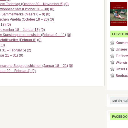
dem Todestag (October 30 – November 5)
(0)
wohner-Stadt (October 20 – 30)
(0)
he Sammelwerke (Maerz 6 – 9)
(0)
ischen Puebla (October 18 – 20)
(0)
 18)
(0)
(Dezember 18 – Januar 13)
(0)
LETZTE B
r Kuestenpatrole erwischt (Februar 9 – 11)
(0)
hritt weiter (Februar 8)
(0)
Konvers
(0)
Unsere 
r 31 – Februar 5)
(2)
ar 21 – 31)
(0)
Tief be
Wie wir
swerte Segelgeschichten (Januar 18 – 21)
(0)
Unser H
uar 29 – Februar 4)
(0)
Beobach
FACEBOO