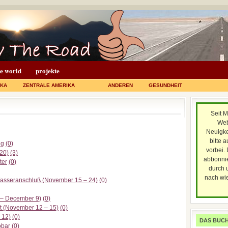
he world
projekte
IKA
ZENTRALE AMERIKA
ANDEREN
GESUNDHEIT
Seit M
Web
Neuigke
bitte a
ig
(0)
vorbei.
 20)
(3)
abbonnie
ter
(0)
durch 
nach wie
Wasseranschluß (November 15 – 24)
(0)
 – December 9)
(0)
it (November 12 – 15)
(0)
 12)
(0)
DAS BUCH
obar
(0)