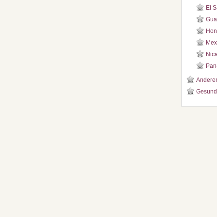
El S
Gua
Hon
Mex
Nic
Pan
Andere
Gesund