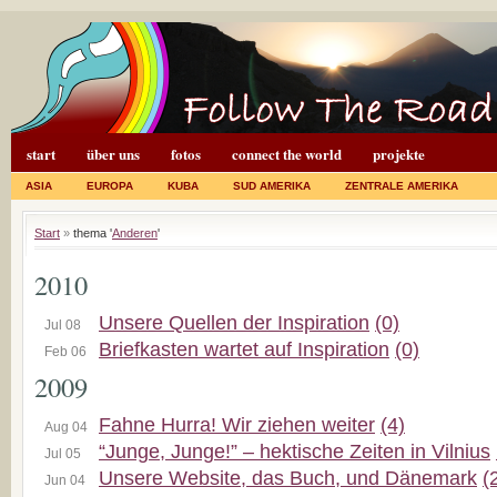
start
über uns
fotos
connect the world
projekte
ASIA
EUROPA
KUBA
SUD AMERIKA
ZENTRALE AMERIKA
Start
»
thema '
Anderen
'
2010
Unsere Quellen der Inspiration
(0)
Jul 08
Briefkasten wartet auf Inspiration
(0)
Feb 06
2009
Fahne Hurra! Wir ziehen weiter
(4)
Aug 04
“Junge, Junge!” – hektische Zeiten in Vilnius
Jul 05
Unsere Website, das Buch, und Dänemark
(
Jun 04