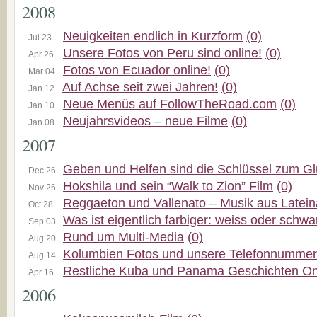
2008
Neuigkeiten endlich in Kurzform
(0)
Jul 23
Unsere Fotos von Peru sind online!
(0)
Apr 26
Fotos von Ecuador online!
(0)
Mar 04
Auf Achse seit zwei Jahren!
(0)
Jan 12
Neue Menüs auf FollowTheRoad.com
(0)
Jan 10
Neujahrsvideos – neue Filme
(0)
Jan 08
2007
Geben und Helfen sind die Schlüssel zum G
Dec 26
Hokshila und sein “Walk to Zion” Film
(0)
Nov 26
Reggaeton und Vallenato – Musik aus Latei
Oct 28
Was ist eigentlich farbiger: weiss oder schwa
Sep 03
Rund um Multi-Media
(0)
Aug 20
Kolumbien Fotos und unsere Telefonnummer
Aug 14
Restliche Kuba und Panama Geschichten On
Apr 16
2006