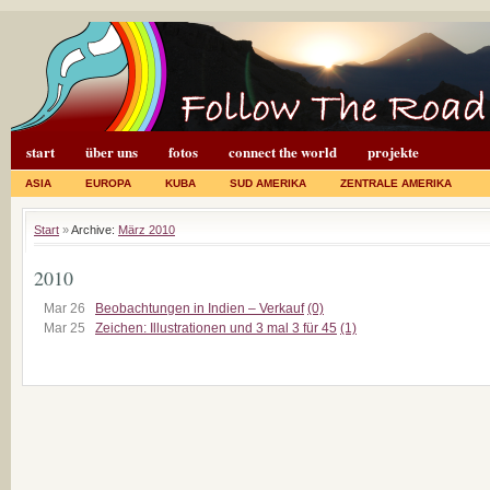
start
über uns
fotos
connect the world
projekte
ASIA
EUROPA
KUBA
SUD AMERIKA
ZENTRALE AMERIKA
Start
»
Archive:
März 2010
2010
Mar 26
Beobachtungen in Indien – Verkauf
(0)
Mar 25
Zeichen: Illustrationen und 3 mal 3 für 45
(1)