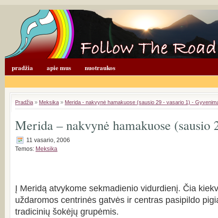
pradžia
apie mus
nuotraukos
Pradžia
»
Meksika
»
Merida - nakvynė hamakuose (sausio 29 - vasario 1) - Gyvenima
Merida – nakvynė hamakuose (sausio 2
11 vasario, 2006
Temos:
Meksika
Į Meridą atvykome sekmadienio vidurdienį. Čia kiek
uždaromos centrinės gatvės ir centras pasipildo pigi
tradicinių šokėjų grupėmis.