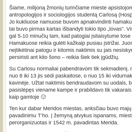
Šiame, milijoną žmonių turinčiame mieste apsistoj
antropologijos ir sociologijos studentą Carlosą (Hospi
Jo kukliuose namuose buvom apnakvindinti hamaku
tai buvo pirmas kartas išbandyti tokio tipo „lovas”.
gal 5-10 minučių tam, kad patogiai įsitaisytume tos
Hamakuose reikia gulėti kažkaip pusiau įstrižai. Juo
neįtikėtinai patogu ir kitomis naktimis su jais nesisky
persiristi ant kito šono – reikia šiek tiek įgūdžių.
Su Carlosu normaliai pabendravom tik sekmadienį, 
nuo 8 iki 13 jis sėdi paskaitose, o nuo 15 iki vidurna
kavinėje. Užtat naktimis bendraudavom su uodais, be
pasislėpęs viename kampe ir prabildavo tik vakarais
kaip gamtoje 🙂
Ten kur dabar Meridos miestas, anksčiau buvo majų 
pavadinimu T’ho. Į žemyną atvykus ispanams, miest
perorganizuotas ir 1542 m. pavadintas Merida.