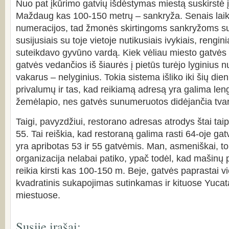
Nuo pat įkūrimo gatvių išdėstymas miestą suskirstė į
Maždaug kas 100-150 metrų – sankryža. Senais laik
numeracijos, tad žmonės skirtingoms sankryžoms s
susijusiais su toje vietoje nutikusiais ivykiais, rengini
suteikdavo gyvūno vardą. Kiek vėliau miesto gatvė
gatvės vedančios iš šiaurės į pietūs turėjo lyginius nu
vakarus – nelyginius. Tokia sistema išliko iki šių die
privalumų ir tas, kad reikiamą adresą yra galima leng
žemėlapio, nes gatvės sunumeruotos didėjančia tva
Taigi, pavyzdžiui, restorano adresas atrodys štai taip
55. Tai reiškia, kad restoraną galima rasti 64-oje gat
yra apribotas 53 ir 55 gatvėmis. Man, asmeniškai, to
organizacija nelabai patiko, ypač todėl, kad mašinų 
reikia kirsti kas 100-150 m. Beje, gatvės paprastai 
kvadratinis sukapojimas sutinkamas ir kituose Yucat
miestuose.
Susiję įrašai: