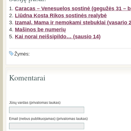
Caracas – Venesuelos sostinė (gegužės 31 – bi
Liūdna Kosta Rikos sostinės realybė
Izamal, Mama ir nemokami stebuklai (vasario 2
Mašinos be numerių
Kai norai neišsipildo… (sausio 14)
Žymės:
Komentarai
Jūsų vardas (privalomas laukas)
Email (nebus publikuojamas) (privalomas laukas)