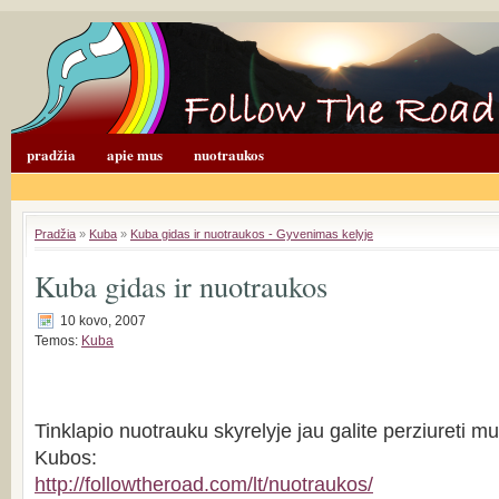
pradžia
apie mus
nuotraukos
Pradžia
»
Kuba
»
Kuba gidas ir nuotraukos - Gyvenimas kelyje
Kuba gidas ir nuotraukos
10 kovo, 2007
Temos:
Kuba
Tinklapio nuotrauku skyrelyje jau galite perziureti m
Kubos:
http://followtheroad.com/lt/nuotraukos/