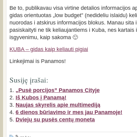
Be to, publikavau visa virtine detalios informacijos a
gidas orientuotas „low budget” (nedideliu islaidu) k
nuorodas i atskirus informacijos blokus. Manau sita 
pasiskaityti ne tik keliaujantiems i Kuba, nes kartai
isgyvenimu, kaip sakoma 🙂
KUBA – gidas kaip keliauti pigiai
Linkejimai is Panamos!
Susiję įrašai:
„Pusė porcijos” Panamos Cityje
Iš Kubos į Panamą!
Naujas skyrelis apie multimediją
6 dienos būriavimo ir mes jau Panamoje!
Dviejų su pusės centų moneta