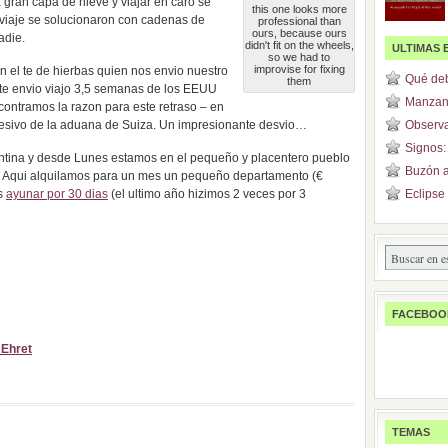
 gran capa de nieve y viajar en caro se
this one looks more
 viaje se solucionaron con cadenas de
professional than
ours, because ours
adie.
didn't fit on the wheels,
ULTIMAS 
so we had to
improvise for fixing
 el te de hierbas quien nos envio nuestro
Qué deb
them
e envio viajo 3,5 semanas de los EEUU
Manzanil
ontramos la razon para este retraso – en
hesivo de la aduana de Suiza. Un impresionante desvio…
Observa
Signos: 
entina y desde Lunes estamos en el pequeño y placentero pueblo
Buzón a
 Aqui alquilamos para un mes un pequeño departamento (€
es
ayunar por 30 dias
(el ultimo año hizimos 2 veces por 3
Eclipse 
FACEBOO
 Ehret
TEMAS