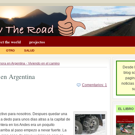
ct the world
projectos
OTRO
SALUD
ora en Argentina - Viviendo en el camino
Desde 
blog so
 en Argentina
pagi
noticias
Comentarios: 1
s
EL LIBRO
ctivo para nosotros. Despues quedar una
 dedo para unos dias atras a la capital de
ontera en los Andes era un poquito
arriba al paso empezo a nevar fuerte. La