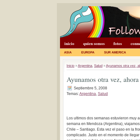
inicio
quien somos
fotos
conne
ASIA
EUROPA
SUR AMERICA
Inicio
»
Argentina
,
Salud
»
Ayunamos otra vez, ah
Ayunamos otra vez, ahora
Septiembre 5, 2008
Temas:
Argentina
,
Salud
Los ultimos dos semanas estuvieron muy a
semana en Mendoza (Argentina), viajamos a
Chile – Santiago. Esta vez el paso en la fr
complicado. Justo en el momento de llegar 