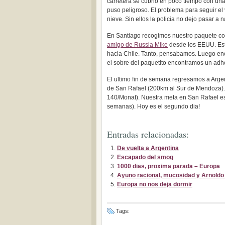
carretera se cubrio en poco tiempo con una
puso peligroso. El problema para seguir el
nieve. Sin ellos la policia no dejo pasar a n
En Santiago recogimos nuestro paquete con
amigo de Russia Mike
desde los EEUU. Est
hacia Chile. Tanto, pensabamos. Luego enc
el sobre del paquetito encontramos un ad
El ultimo fin de semana regresamos a Arg
de San Rafael (200km al Sur de Mendoza).
140/Monat). Nuestra meta en San Rafael 
semanas). Hoy es el segundo dia!
Entradas relacionadas:
De vuelta a Argentina
Escapado del smog
1000 dias, proxima parada – Europa
Ayuno racional, mucosidad y Arnoldo
Europa no nos deja dormir
Tags: