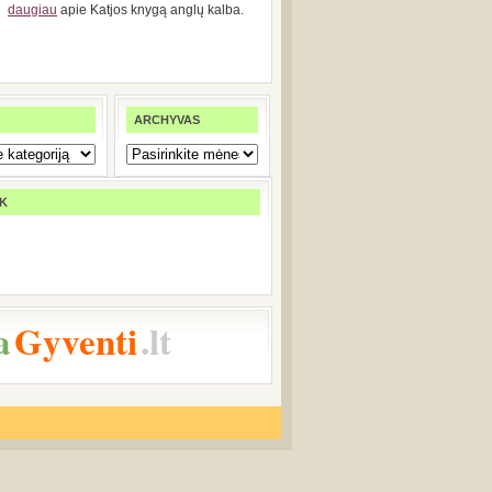
daugiau
apie Katjos knygą anglų kalba.
ARCHYVAS
K
a
Gyventi
.lt