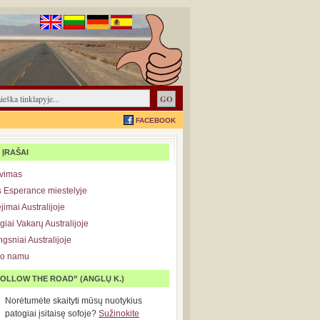
FACEBOOK
 ĮRAŠAI
avimas
 Esperance miestelyje
imai Australijoje
giai Vakarų Australijoje
ngsniai Australijoje
po namu
OLLOW THE ROAD” (ANGLŲ K.)
Norėtumėte skaityti mūsų nuotykius
patogiai įsitaisę sofoje?
Sužinokite