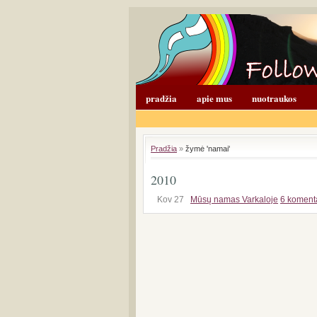
pradžia
apie mus
nuotraukos
Pradžia
»
žymė 'namai'
2010
Kov 27
Mūsų namas Varkaloje
6 koment