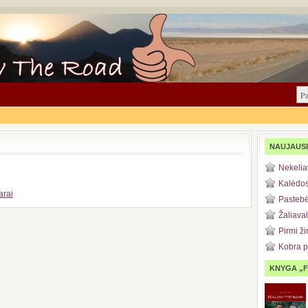
NAUJAUSI
Nekeli
Kalėdos
arai
Pastebėj
Žaliaval
Pirmi ži
Kobra 
KNYGA „F