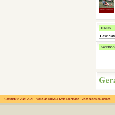
TEMOS
FACEBOO
Ger
Copyright © 2005-2026 ·
Augustas Kligys
&
Katja Lachmann
· Visos teisės saugomos