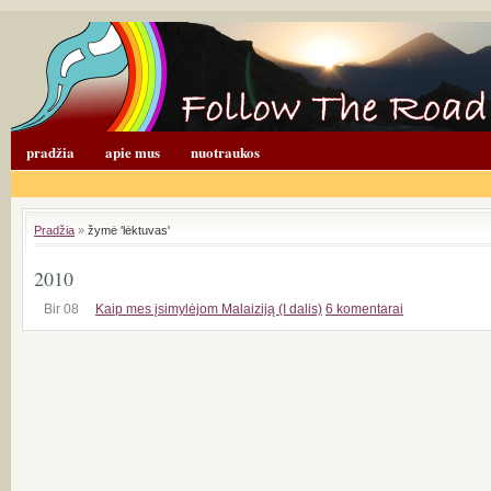
pradžia
apie mus
nuotraukos
Pradžia
»
žymė 'lėktuvas'
2010
Bir 08
Kaip mes įsimylėjom Malaiziją (I dalis)
6 komentarai